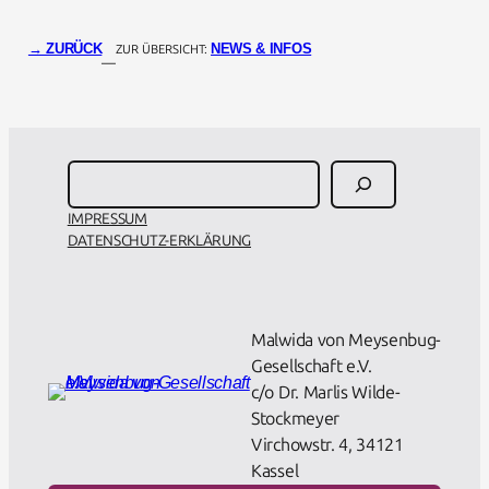
→ ZURÜCK
NEWS & INFOS
ZUR ÜBERSICHT:
—
Suchen
IMPRESSUM
DATENSCHUTZ-ERKLÄRUNG
About Us
Malwida von Meysenbug-
Gesellschaft e.V.
c/o Dr. Marlis Wilde-
Stockmeyer
Virchowstr. 4, 34121
Kassel