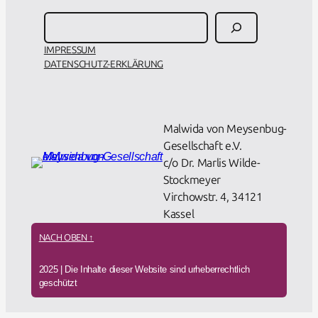
Suchen
IMPRESSUM
DATENSCHUTZ-ERKLÄRUNG
About Us
Malwida von Meysenbug-
Gesellschaft e.V.
c/o Dr. Marlis Wilde-
Stockmeyer
Virchowstr. 4, 34121
Kassel
NACH OBEN ↑
2025 | Die Inhalte dieser Website sind urheberrechtlich
geschützt