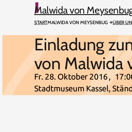
Zum Hauptmenü springen
Zum Hauptmenü springen
Zum Inhalt springen
Zum Fußbereich springen
Malwida von Meysenbug-
START
MALWIDA VON MEYSENBUG
ÜBER U
Einladung zu
von Malwida
Fr. 28. Oktober 2016
,
17:0
Stadtmuseum Kassel, Ständ