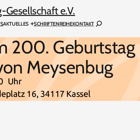
Gesellschaft e.V.
Suchen
NS
AKTUELLES
SCHRIFTENREIHE
KONTAKT
m 200. Geburtstag
 von Meysenbug
0
Uhr
eplatz 16, 34117 Kassel