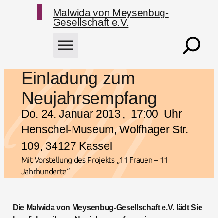
Zum Hauptmenü springen
Zum Hauptmenü springen
Zum Inhalt springen
Zum Fußbereich springen
Malwida von Meysenbug-
Gesellschaft e.V.
Suchen
Einladung zum
Neujahrsempfang
Do. 24. Januar 2013
,
17:00
Uhr
Henschel-Museum, Wolfhager Str.
109, 34127 Kassel
Mit Vorstellung des Projekts „11 Frauen – 11
Jahrhunderte“
Die Malwida von Meysenbug-Gesellschaft e.V. lädt Sie