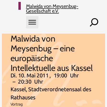
Zum Hauptmenü springen
Zum Hauptmenü springen
Zum Inhalt springen
Zum Fußbereich springen
Malwida von Meysenbug-
Gesellschaft e.V.
Suchen
Malwida von
Meysenbug – eine
europäische
Intellektuelle aus Kassel
Di. 10. Mai 2011
,
19:00
Uhr
–
20:30
Uhr
Kassel, Stadtverordnetensaal des
Rathauses
Vortrag