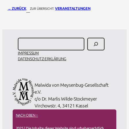
→ ZURÜCK
VERANSTALTUNGEN
ZUR ÜBERSICHT:
—
Suchen
IMPRESSUM
DATENSCHUTZ-ERKLÄRUNG
About Us
Malwida von Meysenbug-Gesellschaft
e.V.
c/o Dr. Marlis Wilde-Stockmeyer
Virchowstr. 4, 34121 Kassel
NACH OBEN ↑
2025 | Die Inhalte dieser Website sind urheberrechtlich