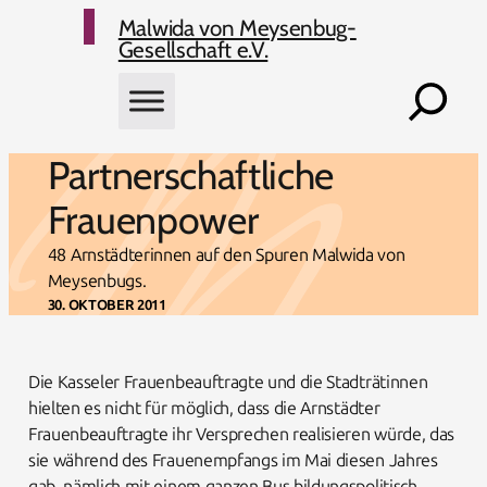
Zum Hauptmenü springen
Zum Hauptmenü springen
Zum Inhalt springen
Zum Fußbereich springen
Malwida von Meysenbug-
Gesellschaft e.V.
Suchen
Partnerschaftliche
Frauenpower
48 Arnstädterinnen auf den Spuren Malwida von
Meysenbugs.
30. OKTOBER 2011
Die Kasseler Frauenbeauftragte und die Stadträtinnen
hielten es nicht für möglich, dass die Arnstädter
Frauenbeauftragte ihr Versprechen realisieren würde, das
sie während des Frauenempfangs im Mai diesen Jahres
gab, nämlich mit einem ganzen Bus bildungspolitisch